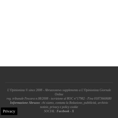
L'Opinionista © since 2008 - Abruzzonews supplemento a L'Opinionista Giornale
Online
reg. tribunale Pescara n.08/2008 - iscrizione al ROC n°17982 - P.iva 01873660680
Informazione Abruzzo
: chi siamo, contatta la Redazione, pubblicità, archivio
notizie, privacy e policy cookie
Privacy
SOCIAL:
Facebook
-
X