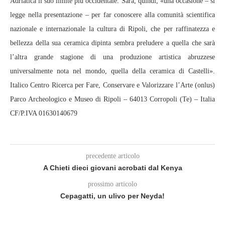
Adriatica il suo limite più occidentale. Sarà, quindi, «una occasione ‒ si
legge nella presentazione ‒ per far conoscere alla comunità scientifica
nazionale e internazionale la cultura di Ripoli, che per raffinatezza e
bellezza della sua ceramica dipinta sembra preludere a quella che sarà
l’altra grande stagione di una produzione artistica abruzzese
universalmente nota nel mondo, quella della ceramica di Castelli».
Italico Centro Ricerca per Fare, Conservare e Valorizzare l’Arte (onlus)
Parco Archeologico e Museo di Ripoli – 64013 Corropoli (Te) – Italia
CF/P.IVA 01630140679
precedente articolo
A Chieti dieci giovani acrobati dal Kenya
prossimo articolo
Cepagatti, un ulivo per Neyda!