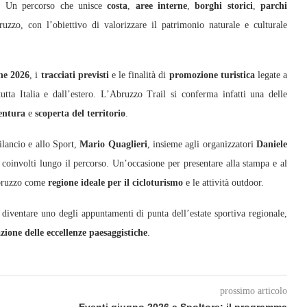
le. Un percorso che unisce
costa
,
aree interne
,
borghi storici
,
parchi
ruzzo, con l’obiettivo di valorizzare il patrimonio naturale e culturale
ne 2026
, i
tracciati previsti
e le finalità di
promozione turistica
legate a
utta Italia e dall’estero. L’Abruzzo Trail si conferma infatti una delle
entura
e
scoperta del territorio
.
lancio e allo Sport,
Mario Quaglieri
, insieme agli organizzatori
Daniele
 coinvolti lungo il percorso. Un’occasione per presentare alla stampa e al
Abruzzo come
regione ideale per il cicloturismo
e le attività outdoor.
 diventare uno degli appuntamenti di punta dell’estate sportiva regionale,
zione delle eccellenze paesaggistiche
.
prossimo articolo
Eventi giugno 2026 a Spoltore: il programma