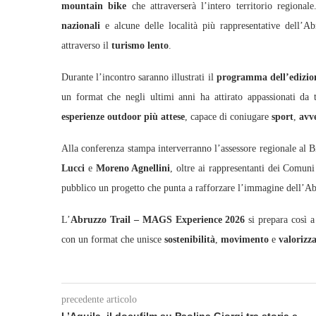
mountain bike
che attraverserà l’intero territorio regiona
nazionali
e alcune delle località più rappresentative dell’Ab
attraverso il
turismo lento
.
Durante l’incontro saranno illustrati il
programma dell’edizio
un format che negli ultimi anni ha attirato appassionati da t
esperienze outdoor più attese
, capace di coniugare
sport
,
avv
Alla conferenza stampa interverranno l’assessore regionale al Bi
Lucci
e
Moreno Agnellini
, oltre ai rappresentanti dei Comuni
pubblico un progetto che punta a rafforzare l’immagine dell’
L’
Abruzzo Trail – MAGS Experience 2026
si prepara così a
con un format che unisce
sostenibilità
,
movimento
e
valorizza
precedente articolo
L’Aquila, il docufilm su Paolina Giorgi tra storia e