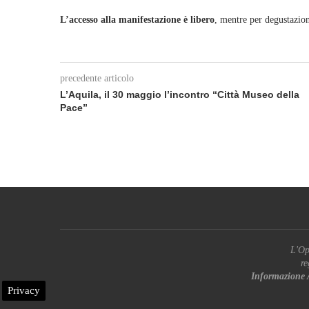
L’accesso alla manifestazione è libero
, mentre per degustazioni
precedente articolo
L’Aquila, il 30 maggio l’incontro “Città Museo della
Pace”
L'Op
re
Informazione 
Privacy