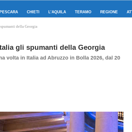
PESCARA
CHIETI
L’AQUILA
TERAMO
REGIONE
AT
i spumanti della Georgia
talia gli spumanti della Georgia
a volta in Italia ad Abruzzo in Bolla 2026, dal 20