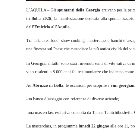
L’AQUILA – Gli
spumanti della Georgia
arrivano per la prim
in Bolla 2026
, la manifestazione dedicata alla spumantizzazi
dell’Emiciclo all’Aquila.
Tra talk, area food, show cooking, masterclass e banchi d’assag
una finestra sul Paese che custodisce la più antica civiltà del v
In
Georgia,
infatti, sono stati rinvenuti semi di vite sativa di m
vino risalenti a 8.000 anni fa: testimonianze che indicano come 
Ad
Abruzzo in Bolla
, le occasioni per scoprire i
vini georgian
-un banco d’assaggio con referenze di diverse aziende;
-una masterclass esclusiva condotta da Tamar Tchitchiboshvili,
La masterclass, in programma
lunedì 22 giugno
alle ore 11, pr