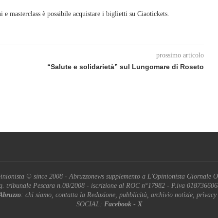
 e masterclass è possibile acquistare i biglietti su Ciaotickets.
prossimo articolo
“Salute e solidarietà” sul Lungomare di Roseto
inionista © since 2008 - Abruzzonews supplemento a L'Opinionista Giornale O
g. tribunale Pescara n.08/2008 - iscrizione al ROC n°17982 - P.iva 01873660
Abruzzo
: chi siamo, contatta la Redazione, pubblicità, archivio notizie, privacy
SOCIAL:
Facebook
-
X