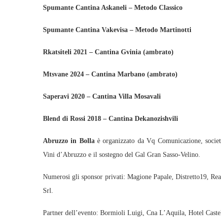
Spumante Cantina Askaneli – Metodo Classico
Spumante Cantina Vakevisa – Metodo Martinotti
Rkatsiteli 2021 – Cantina Gvinia (ambrato)
Mtsvane 2024 – Cantina Marbano (ambrato)
Saperavi 2020 – Cantina Villa Mosavali
Blend di Rossi 2018 – Cantina Dekanozishvili
Abruzzo in Bolla
è organizzato da Vq Comunicazione, società 
Vini d’Abruzzo e il sostegno del Gal Gran Sasso-Velino.
Numerosi gli sponsor privati: Magione Papale, Distretto19, Rea
Srl.
Partner dell’evento: Bormioli Luigi, Cna L’Aquila, Hotel Cast