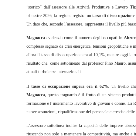
“storico” dall’assessore alle Attività Produttive e Lavoro
Ti
trimestre 2026, la regione registra un t
asso di disoccupazione
Un dato che, secondo l’assessore, rappresenta il livello più bass
Magnacca
evidenzia come il numero degli occupati in
Abruz
complesso segnato da crisi energetica, tensioni geopolitiche e m
allora il tasso di disoccupazione era al 10,1%, mentre oggi la 
risultato che, come sottolineato dal professor Pino Mauro, assu
attuali turbolenze internazionali.
Il
tasso di occupazione supera ora il 62%
, un livello c
Magnacca,
questo traguardo è il frutto di un sistema produttiv
formazione e l’inserimento lavorativo di giovani e donne. La Reg
nuove assunzioni, riqualificazione del personale e crescita dell
L’assessore sottolinea inoltre la capacità delle imprese abruzz
riuscendo non solo a mantenere la competitività, ma anche a i