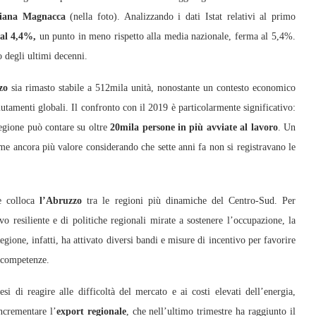
ziana Magnacca
(nella foto). Analizzando i dati Istat relativi al primo
 al 4,4%,
un punto in meno rispetto alla media nazionale, ferma al 5,4%.
o degli ultimi decenni.
zo
sia rimasto stabile a 512mila unità, nonostante un contesto economico
utamenti globali. Il confronto con il 2019 è particolarmente significativo:
regione può contare su oltre
20mila persone in più avviate al lavoro
. Un
me ancora più valore considerando che sette anni fa non si registravano le
he colloca
l’Abruzzo
tra le regioni più dinamiche del Centro-Sud. Per
o resiliente e di politiche regionali mirate a sostenere l’occupazione, la
ione, infatti, ha attivato diversi bandi e misure di incentivo per favorire
e competenze.
esi di reagire alle difficoltà del mercato e ai costi elevati dell’energia,
ncrementare l’
export regionale
, che nell’ultimo trimestre ha raggiunto il