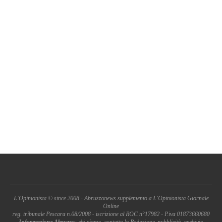
L'Opinionista © since 2008 - Abruzzonews supplemento a L'Opinionista Giornale
Online
reg. tribunale Pescara n.08/2008 - iscrizione al ROC n°17982 - P.iva 01873660680