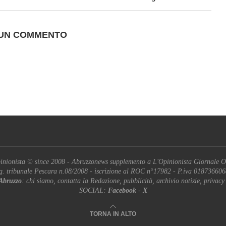
 UN COMMENTO
inionista © since 2008 - Abruzzonews supplemento a L'Opinionista Giornale O
g. tribunale Pescara n.08/2008 - iscrizione al ROC n°17982 - P.iva 01873660
Abruzzo
: chi siamo, contatta la Redazione, pubblicità, archivio notizie, privacy
SOCIAL:
Facebook
-
X
TORNA IN ALTO