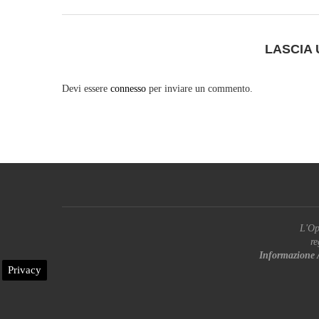
LASCIA
Devi essere
connesso
per inviare un commento.
L'Op
re
Informazione 
Privacy