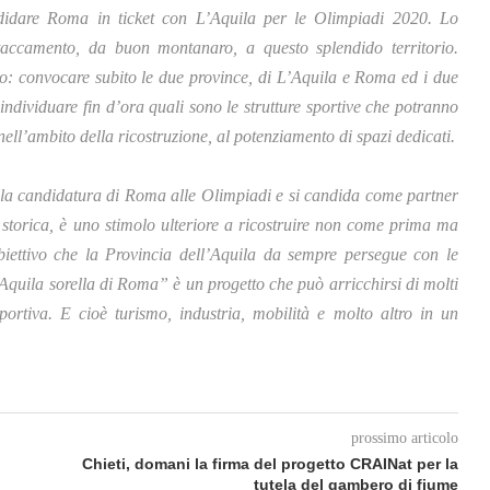
idare Roma in ticket con L’Aquila per le Olimpiadi 2020. Lo
ttaccamento, da buon montanaro, a questo splendido territorio.
o: convocare subito le due province, di L’Aquila e Roma ed i due
ndividuare fin d’ora quali sono le strutture sportive che potranno
 nell’ambito della ricostruzione, al potenziamento di spazi dedicati.
zi la candidatura di Roma alle Olimpiadi e si candida come partner
e storica, è uno stimolo ulteriore a ricostruire non come prima ma
obiettivo che la Provincia dell’Aquila da sempre persegue con le
L’Aquila sorella di Roma” è un progetto che può arricchirsi di molti
sportiva. E cioè turismo, industria, mobilità e molto altro in un
prossimo articolo
Chieti, domani la firma del progetto CRAINat per la
tutela del gambero di fiume