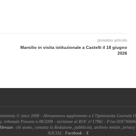
prossimo articolo
Marsilio in visita istituzionale a Castelli il 18 giugno
2026
inionista © since 2008 - Abruzzonews supplemento a L'Opinionista Giornale O
g. tribunale Pescara n.08/2008 - iscrizione al ROC n°17982 - P.iva 01873660
Abruzzo
: chi siamo, contatta la Redazione, pubblicità, archivio notizie, privacy
SOCIAL:
Facebook
-
X