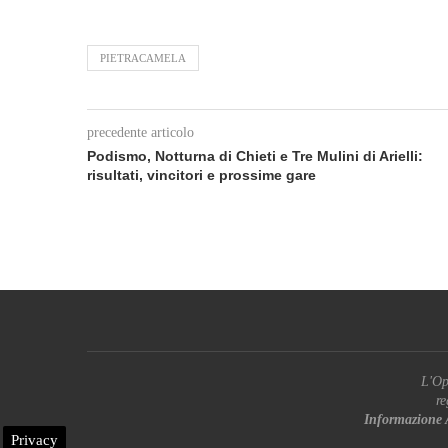
PIETRACAMELA
precedente articolo
Podismo, Notturna di Chieti e Tre Mulini di Arielli:
risultati, vincitori e prossime gare
L'Op
re
Informazione 
Privacy