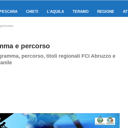
PESCARA
CHIETI
L’AQUILA
TERAMO
REGIONE
AT
 percorso
amma e percorso
gramma, percorso, titoli regionali FCI Abruzzo e
vanile