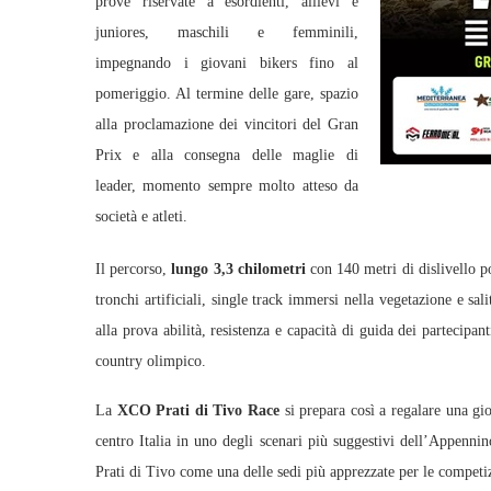
prove riservate a esordienti, allievi e
juniores, maschili e femminili,
impegnando i giovani bikers fino al
pomeriggio. Al termine delle gare, spazio
alla proclamazione dei vincitori del Gran
Prix e alla consegna delle maglie di
leader, momento sempre molto atteso da
società e atleti.
Il percorso,
lungo 3,3 chilometri
con 140 metri di dislivello p
tronchi artificiali, single track immersi nella vegetazione e sa
alla prova abilità, resistenza e capacità di guida dei partecipan
country olimpico.
La
XCO Prati di Tivo Race
si prepara così a regalare una gi
centro Italia in uno degli scenari più suggestivi dell’Appenni
Prati di Tivo come una delle sedi più apprezzate per le competi