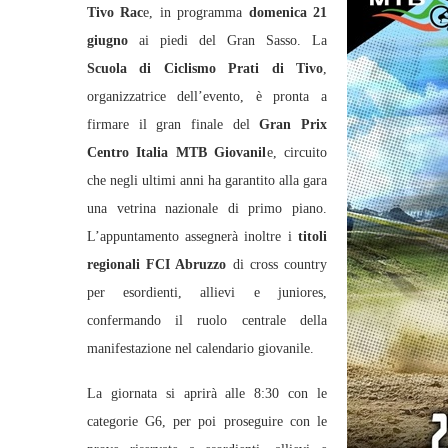
Tivo Rac
e, in programma
domenica 21
giugno
ai piedi del Gran Sasso. La
Scuola di Ciclismo Prati di Tivo
,
organizzatrice dell’evento, è pronta a
firmare il gran finale del
Gran Prix
Centro Italia MTB Giovanil
e, circuito
che negli ultimi anni ha garantito alla gara
una vetrina nazionale di primo piano.
L’appuntamento assegnerà inoltre i
titoli
regionali FCI Abruzzo
di cross country
per esordienti, allievi e juniores,
confermando il ruolo centrale della
manifestazione nel calendario giovanile.
La giornata si aprirà alle 8:30 con le
categorie G6, per poi proseguire con le