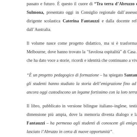
passato e futuro. È questo il cuore di
“Tra terra d’Abruzzo e 
Sulmona,
presentato oggi in Consiglio regionale dall’asses
dirigente scolastica
Caterina Fantauzzi
e dalla docente re
dall’Australia.
Il volume nasce come progetto didattico, ma si è trasforma
Melbourne, dove hanno trovato la “favolosa ospitalità” di Casa
che ha dato voce a storie, ricordi e identità che continuano a vi
“È un progetto pedagogico di formazione
– ha spiegato
Santan
gli studenti hanno studiato la storia dell’emigrazione fino ad
ancora oggi custodiscono un legame fortissimo con la loro terra
Il libro, pubblicato in versione bilingue italiano–inglese, tes
dimensione più ampia, dove la memoria diventa dialogo e la
Fantauzzi
–
ha permesso agli studenti di conoscere gli emigr
lasciato l’Abruzzo in cerca di nuove opportunità”.