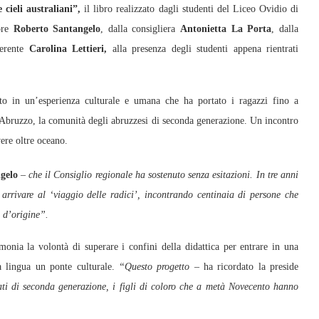
cieli australiani”,
il libro realizzato dagli studenti del Liceo Ovidio di
sore
Roberto Santangelo
, dalla consigliera
Antonietta La Porta
, dalla
ferente
Carolina Lettieri,
alla presenza degli studenti appena rientrati
to in un’esperienza culturale e umana che ha portato i ragazzi fino a
 Abruzzo, la comunità degli abruzzesi di seconda generazione. Un incontro
vere oltre oceano.
gelo
–
che il Consiglio regionale ha sostenuto senza esitazioni. In tre anni
 arrivare al ‘viaggio delle radici’, incontrando centinaia di persone che
 d’origine”.
timonia la volontà di superare i confini della didattica per entrare in una
 lingua un ponte culturale.
“Questo progetto –
ha ricordato la preside
ati di seconda generazione, i figli di coloro che a metà Novecento hanno