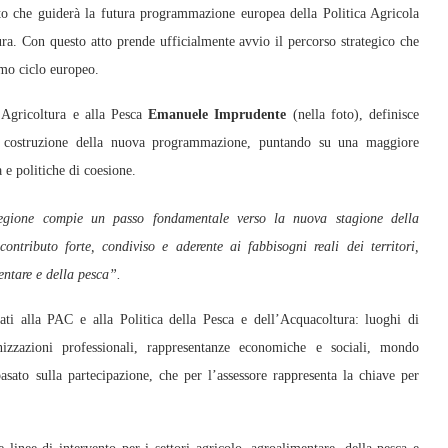
 che guiderà la futura programmazione europea della Politica Agricola
a. Con questo atto prende ufficialmente avvio il percorso strategico che
imo ciclo europeo.
’Agricoltura e alla Pesca
Emanuele Imprudente
(nella foto), definisce
la costruzione della nuova programmazione, puntando su una maggiore
 e politiche di coesione.
egione compie un passo fondamentale verso la nuova stagione della
tributo forte, condiviso e aderente ai fabbisogni reali dei territori,
entare e della pesca”.
cati alla PAC e alla Politica della Pesca e dell’Acquacoltura: luoghi di
nizzazioni professionali, rappresentanze economiche e sociali, mondo
sato sulla partecipazione, che per l’assessore rappresenta la chiave per