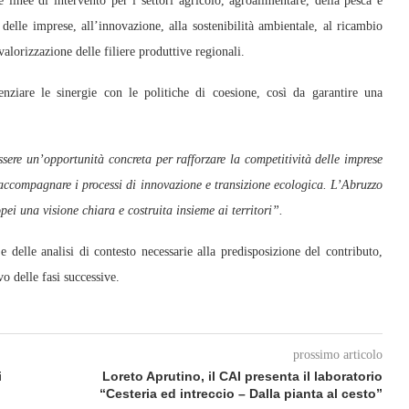
e linee di intervento per i settori agricolo, agroalimentare, della pesca e
 delle imprese, all’innovazione, alla sostenibilità ambientale, al ricambio
a valorizzazione delle filiere produttive regionali.
nziare le sinergie con le politiche di coesione, così da garantire una
sere un’opportunità concreta per rafforzare la competitività delle imprese
e accompagnare i processi di innovazione e transizione ecologica. L’Abruzzo
pei una visione chiara e costruita insieme ai territori”.
e delle analisi di contesto necessarie alla predisposizione del contributo,
o delle fasi successive.
prossimo articolo
i
Loreto Aprutino, il CAI presenta il laboratorio
“Cesteria ed intreccio – Dalla pianta al cesto”