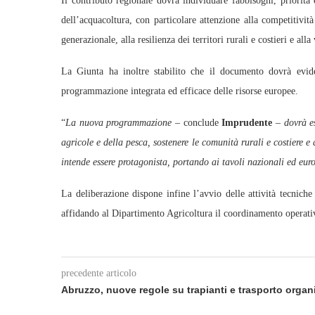
Il contributo regionale dovrà individuare fabbisogni, priorità 
dell’acquacoltura, con particolare attenzione alla competitività
generazionale, alla resilienza dei territori rurali e costieri e all
La Giunta ha inoltre stabilito che il documento dovrà evide
programmazione integrata ed efficace delle risorse europee.
“
La nuova programmazione
– conclude
Imprudente
–
dovrà es
agricole e della pesca, sostenere le comunità rurali e costiere 
intende essere protagonista, portando ai tavoli nazionali ed euro
La deliberazione dispone infine l’avvio delle attività tecniche 
affidando al Dipartimento Agricoltura il coordinamento operativ
precedente articolo
Abruzzo, nuove regole su trapianti e trasporto organ