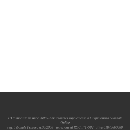
L'Opinionista © since 2008 - Abruzzonews supplemento a L'Opinionista Giornale
Online
reg. tribunale Pescara n.08/2008 - iscrizione al ROC n°17982 - P.iva 01873660680