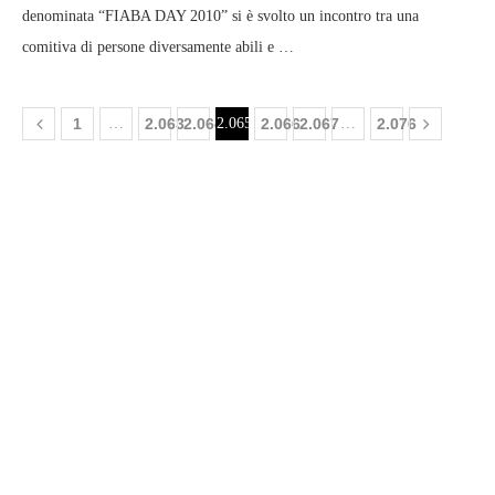
denominata “FIABA DAY 2010” si è svolto un incontro tra una
comitiva di persone diversamente abili e …
1
…
2.063
2.064
2.065
2.066
2.067
…
2.076