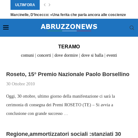
ULTIM'ORA
Marcinelle, D’Incecco: «Una ferita che parla ancora alle coscienze
Home
»
Teramo
»
Pagina 2065
TERAMO
comuni
|
concerti
|
dove dormire
|
dove si balla
|
eventi
Roseto, 15° Premio Nazionale Paolo Borsellino
30 Ottobre 2010
Oggi, 30 ottobre, ultimo giorno della manifestazione ci sarà la
cerimonia di consegna dei Premi ROSETO (TE) – Si avvia a
conclusione con grande successo …
Regione,ammortizzatori sociali :stanziati 30