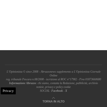
L'Opinionista © since 2008 - Abruzzonews supplemento a L'Opinionista Giornale
Online
reg. tribunale Pescara n.08/2008 - iscrizione al ROC n°17982 - P.iva 01873660680
Informazione Abruzzo
: chi siamo, contatta la Redazione, pubblicità, archivio
notizie, privacy e policy cookie
Privacy
SOCIAL:
Facebook
-
X
TORNA IN ALTO