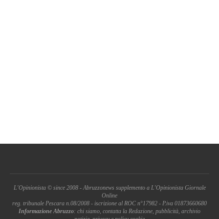
L'Opinionista © since 2008 - Abruzzonews supplemento a L'Opinionista Giornale
Online
reg. tribunale Pescara n.08/2008 - iscrizione al ROC n°17982 - P.iva 01873660680
Informazione Abruzzo
: chi siamo, contatta la Redazione, pubblicità, archivio
notizie, privacy e policy cookie