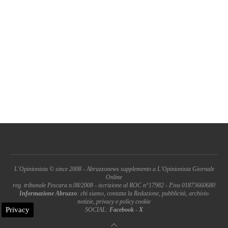
L'Opinionista © since 2008 - Abruzzonews supplemento a L'Opinionista Giornale
Online
reg. tribunale Pescara n.08/2008 - iscrizione al ROC n°17982 - P.iva 01873660680
Informazione Abruzzo
: chi siamo, contatta la Redazione, pubblicità, archivio
notizie, privacy e policy cookie
Privacy
SOCIAL:
Facebook
-
X