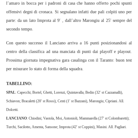
l’amaro in bocca per i padroni di casa che hanno offerto pochi spunti
offensivi degni di cronaca. Si segnalano infatti due pali colpiti uno per
parte: da un lato Improta al 9′ , dall’altro Marongiu al 25′ sempre del
secondo tempo.
Con questo successo il Lanciano arriva a 16 punti posizionandosi al
centro della classifica ad una manciata di punti dai playoff e playout.
Prossima giornata impegnativa gara casalinga con il Taranto: buon test
per misurare lo stato di forma della squadra.
TABELLINO:
SPAL
: Capecchi; Bortel, Ghetti, Lorenzi, Quintavalla; Bedin (32′ st Cazzamalli),
Schiavon; Bracaletti (20′ st Rossi), Centi (1′ st Bazzani), Marongiu; Cipriani. All.
Dolcetti.
LANCIANO
: Chiodini; Vastola, Moi, Antonioli, Mammarella (27′ st Colombaretti);
Turchi, Sacilotto, Amenta, Sansone; Improta (42′ st Coppini), Masini. All. Pagliari.