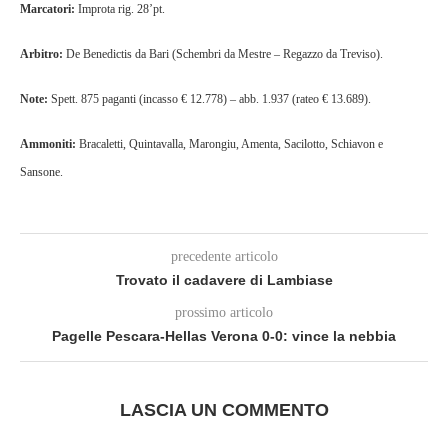
Marcatori
:
Improta rig. 28’pt.
Arbitro:
De Benedictis da Bari (Schembri da Mestre – Regazzo da Treviso).
Note:
Spett. 875 paganti (incasso € 12.778) – abb. 1.937 (rateo € 13.689).
Ammoniti:
Bracaletti, Quintavalla, Marongiu, Amenta, Sacilotto, Schiavon e
Sansone.
precedente articolo
Trovato il cadavere di Lambiase
prossimo articolo
Pagelle Pescara-Hellas Verona 0-0: vince la nebbia
LASCIA UN COMMENTO