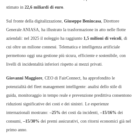
stimato in
22,6 miliardi di euro
.
Sul fronte della digitalizzazione,
Giuseppe Benincasa
, Direttore
Generale ANIASA, ha illustrato la trasformazione in atto nelle flotte
aziendali: nel 2025 il noleggio ha raggiunto
1,5 milioni di veicoli
, di
cui oltre un milione connessi. Telematica e intelligenza artificiale
permettono oggi una gestione più sicura, efficiente e sostenibile, con
livelli di incidentalità inferiori rispetto ai mezzi privati.
Giovanni Maggiore
, CEO di FairConnect, ha approfondito le
potenzialità del fleet management intelligente: analisi dello stile di
guida, monitoraggio in tempo reale e prevenzione predittiva consentono
riduzioni significative dei costi e dei sinistri. Le esperienze
internazionali mostrano:
–25%
dei costi da incidenti,
–15/16%
dei
consumi,
–15/30%
dei premi assicurativi, con ritorni economici già nel
primo anno.