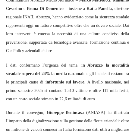
Confindustria Abruzzo Medio Adriatico –
Marco Matteucci, Massimo
Cesarino
e
Bruna Di Domenico
– insieme a
Katia Panella,
direttore
regionale INAIL Abruzzo, hanno evidenziato come la sicurezza stradale
rappresenti oggi un fattore competitivo oltre che un dovere sociale. Dai
loro interventi è emersa la necessità di una cultura condivisa della
prevenzione, supportata da tecnologie avanzate, formazione continua e
Car Policy aziendali chiare.
I dati confermano l’urgenza del tema: i
n Abruzzo la mortalità
stradale supera del 24% la media nazional
e e gli incidenti restano tra
le principali cause di
infortunio sul lavoro.
A livello nazionale, nel
primo semestre 2025 si contano 1.310 vittime e oltre 111 mila feriti,
con un costo sociale stimato in 22,6 miliardi di euro.
Durante il convegno,
Giuseppe Benincasa (
ANIASA) ha illustrato
l’impatto della digitalizzazione sulla gestione delle flotte aziendali: oltre
un milione di veicoli connessi in Italia forniscono dati utili a migliorare