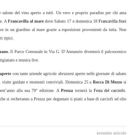
 salone del vino aperto a tutti. Un vero e proprio paradiso per chi ama
le. A
Francavilla al mare
dove Sabato 17 e domenica 18
Francavilla fiori
e in un giardino al mare grazie a esposizioni provenienti da tutta. Non
i tipici.
nano.
Il Parco Comunale in Via G. D’Annunzio diventerà il palcoscenico
tigianato e musica live.
aperte
con tante aziende agricole abruzzesi aperte nelle giornate di sabato
ni, visite guidate e momenti conviviali. Domenica 25 a
Rocca Di Mezzo
si
uest’anno alla sua 79° edizione. A
Prezza
tornerà la
Festa del carciofo
.
che si recheranno a Prezza per degustare ii piatti a base di carciofi ed olio
prossimo articolo