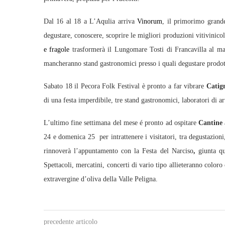
Dal 16 al 18 a L’Aqulia arriva
Vinorum
, il primorimo grande
degustare, conoscere, scoprire le migliori produzioni vitivinico
e fragole
trasformerà il Lungomare Tosti di Francavilla al mar
mancheranno stand gastronomici presso i quali degustare prodott
Sabato 18 il Pecora Folk Festival è pronto a far vibrare
Catig
di una festa imperdibile, tre stand gastronomici, laboratori di ar
L’ultimo fine settimana del mese é pronto ad ospitare
Cantine 
24 e domenica 25 per intrattenere i visitatori, tra degustazio
rinnoverà l’appuntamento con la Festa del Narciso
,
giunta q
Spettacoli, mercatini, concerti di vario tipo allieteranno coloro 
extravergine d’oliva della Valle Peligna.
precedente articolo