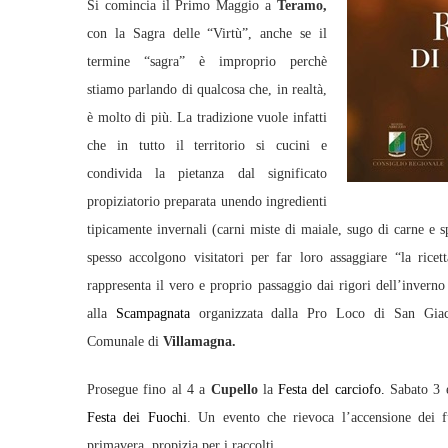
Si comincia il Primo Maggio a
Teramo,
con la Sagra delle “Virtù”, anche se il
termine “sagra” è improprio perchè
stiamo parlando di qualcosa che, in realtà,
è molto di più. La tradizione vuole infatti
che in tutto il territorio si cucini e
condivida la pietanza dal significato
propiziatorio preparata unendo ingredienti
tipicamente invernali (carni miste di maiale, sugo di carne e s
spesso accolgono visitatori per far loro assaggiare “la ricet
rappresenta il vero e proprio passaggio dai rigori dell’inverno
alla
Scampagnata
organizzata dalla Pro Loco di San Gi
Comunale di
Villamagna.
Prosegue fino al 4 a
Cupello
la
Festa del carciofo.
Sabato 3 
Festa dei Fuochi
. Un evento che rievoca l’accensione dei fu
primavera, propizia per i raccolti.