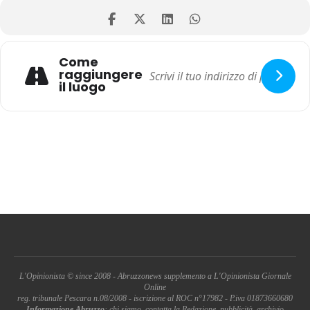
Come
raggiungere
il luogo
L'Opinionista © since 2008 - Abruzzonews supplemento a L'Opinionista Giornale
Online
reg. tribunale Pescara n.08/2008 - iscrizione al ROC n°17982 - P.iva 01873660680
Informazione Abruzzo
: chi siamo, contatta la Redazione, pubblicità, archivio