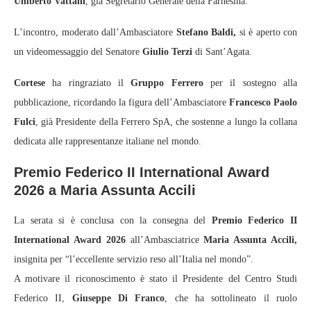
Umberto Vattani
, già Segretario Generale della Farnesina.
L’incontro, moderato dall’Ambasciatore
Stefano Baldi,
si è aperto con
un videomessaggio del Senatore
Giulio Terzi
di Sant’Agata.
Cortese
ha ringraziato il
Gruppo Ferrero
per il sostegno alla
pubblicazione, ricordando la figura dell’Ambasciatore
Francesco Paolo
Fulci
, già Presidente della Ferrero SpA, che sostenne a lungo la collana
dedicata alle rappresentanze italiane nel mondo.
Premio Federico II International Award
2026 a Maria Assunta Accili
La serata si è conclusa con la consegna del
Premio Federico II
International Award 2026
all’Ambasciatrice
Maria Assunta Accili,
insignita per “l’eccellente servizio reso all’Italia nel mondo”.
A motivare il riconoscimento è stato il Presidente del Centro Studi
Federico II,
Giuseppe Di Franco
, che ha sottolineato il ruolo