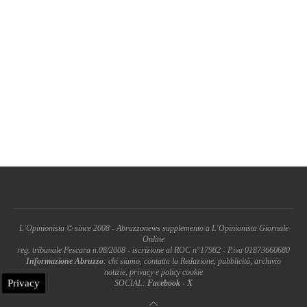
L'Opinionista © since 2008 - Abruzzonews supplemento a L'Opinionista Giornale
Online
reg. tribunale Pescara n.08/2008 - iscrizione al ROC n°17982 - P.iva 01873660680
Informazione Abruzzo
: chi siamo, contatta la Redazione, pubblicità, archivio
notizie, privacy e policy cookie
Privacy
SOCIAL:
Facebook
-
X