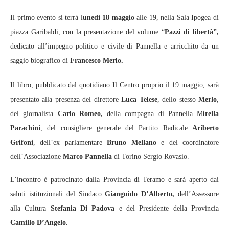
Il primo evento si terrà l
unedì 18 maggio
alle 19, nella Sala Ipogea di
piazza Garibaldi, con la presentazione del volume “
Pazzi di libertà”,
dedicato all’impegno politico e civile di Pannella e arricchito da un
saggio biografico di
Francesco Merlo.
Il libro, pubblicato dal quotidiano Il Centro proprio il 19 maggio, sarà
presentato alla presenza del direttore
Luca Telese
, dello stesso
Merlo,
del giornalista
Carlo Romeo,
della compagna di Pannella M
irella
Parachini
, del consigliere generale del Partito Radicale
Ariberto
Grifoni
, dell’ex parlamentare
Bruno Mellano
e del coordinatore
dell’Associazione
Marco Pannella
di Torino Sergio Rovasio.
L’incontro è patrocinato dalla Provincia di Teramo e sarà aperto dai
saluti istituzionali del Sindaco
Gianguido D’Alberto,
dell’Assessore
alla Cultura
Stefania Di Padova
e del Presidente della Provincia
Camillo D’Angelo.