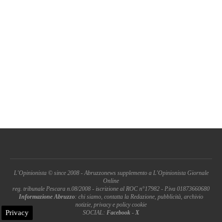
L'Opinionista © since 2008 - Abruzzonews supplemento a L'Opinionista Giornale
Online
reg. tribunale Pescara n.08/2008 - iscrizione al ROC n°17982 - P.iva 01873660680
Informazione Abruzzo
: chi siamo, contatta la Redazione, pubblicità, archivio
notizie, privacy e policy cookie
Privacy
SOCIAL:
Facebook
-
X