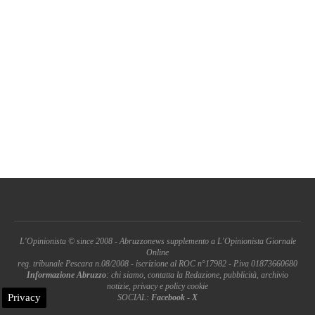
L'Opinionista © since 2008 - Abruzzonews supplemento a L'Opinionista Giornale
Online
reg. tribunale Pescara n.08/2008 - iscrizione al ROC n°17982 - P.iva 01873660680
Informazione Abruzzo
: chi siamo, contatta la Redazione, pubblicità, archivio
notizie, privacy e policy cookie
Privacy
SOCIAL:
Facebook
-
X