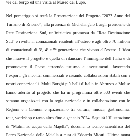
vie del borgo ed una visita al Museo del Lupo.
Nel pomeriggio si terrà la Presentazione del Progetto “2023 Anno del
Turismo di Ritorno”, alla presenza di Michelangelo Lurgi, presidente di
Rete Destinazione Sud, un’iniziativa promossa da “Rete Destinazione
Sud” e rivolta ai connazionali residenti all’estero e agli oltre 70 milioni
di connazionali di 3ª, 4ª e 5ª generazione che vivono all’estero. L’idea
che muove il progetto è quella di rilanciare l’immagine dell’Italia e di
promuovere il Paese attraendo turismo e investimenti, favorendo
l’export, gli incontri commerciali e creando collaborazioni stabili con i
nostri connazionali. Molti Borghi più belli d’Italia in Abruzzo e Molise
hanno aderito al progetto che ha in programma oltre 500 eventi che
saranno organizzati con la regia nazionale e in collaborazione con le
Regioni e i Comuni e spazieranno tra cultura, musica, gastronomia,
tour, workshop e tanto altro fino a gennaio 2024. Seguirà l’illustrazione
di “Mulini ad acqua della Majella”, documento tecnico scientifico del
Parco Nazionale della Majella a cura di Edoardo Micati. Ultima tappa