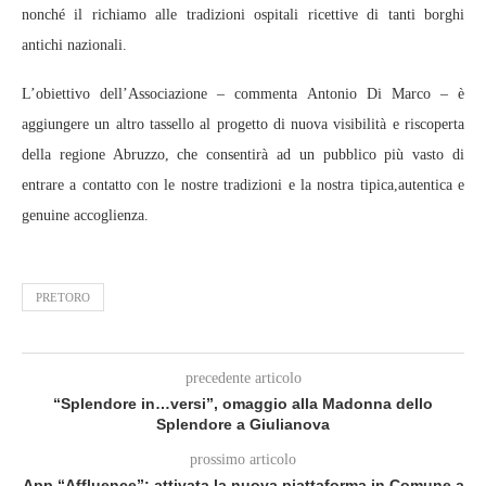
nonché il richiamo alle tradizioni ospitali ricettive di tanti borghi
antichi nazionali.
L’obiettivo dell’Associazione – commenta Antonio Di Marco – è
aggiungere un altro tassello al progetto di nuova visibilità e riscoperta
della regione Abruzzo, che consentirà ad un pubblico più vasto di
entrare a contatto con le nostre tradizioni e la nostra tipica,autentica e
genuine accoglienza.
PRETORO
precedente articolo
“Splendore in…versi”, omaggio alla Madonna dello
Splendore a Giulianova
prossimo articolo
App “Affluence”: attivata la nuova piattaforma in Comune a