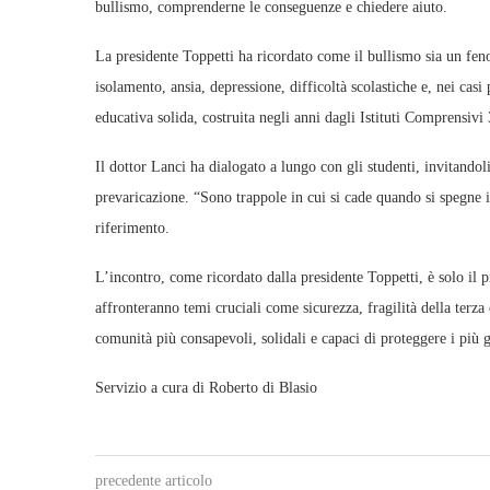
bullismo, comprenderne le conseguenze e chiedere aiuto.
La presidente Toppetti ha ricordato come il bullismo sia un feno
isolamento, ansia, depressione, difficoltà scolastiche e, nei casi
educativa solida, costruita negli anni dagli Istituti Comprensivi 
Il dottor Lanci ha dialogato a lungo con gli studenti, invitandoli
prevaricazione. “Sono trappole in cui si cade quando si spegne il
riferimento.
L’incontro, come ricordato dalla presidente Toppetti, è solo il p
affronteranno temi cruciali come sicurezza, fragilità della terza 
comunità più consapevoli, solidali e capaci di proteggere i più 
Servizio a cura di Roberto di Blasio
precedente articolo