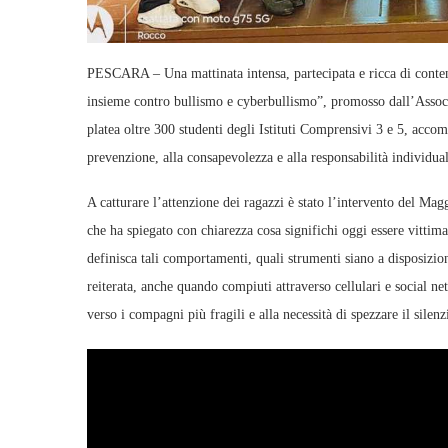
PESCARA – Una mattinata intensa, partecipata e ricca di contenu
insieme contro bullismo e cyberbullismo”, promosso dall’Associa
platea oltre 300 studenti degli Istituti Comprensivi 3 e 5, acc
prevenzione, alla consapevolezza e alla responsabilità individual
A catturare l’attenzione dei ragazzi è stato l’intervento del Ma
che ha spiegato con chiarezza cosa significhi oggi essere vitti
definisca tali comportamenti, quali strumenti siano a disposizio
reiterata, anche quando compiuti attraverso cellulari e social n
verso i compagni più fragili e alla necessità di spezzare il silenz