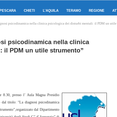
PESCARA
CHIETI
L’AQUILA
TERAMO
REGIONE
AT
nosi psicodinamica nella clinica psicologica dei disturbi mentali: il PDM un util
i psicodinamica nella clinica
i: il PDM un utile strumento”
 8.30, presso l’ Aula Magna Presidio
dal titolo: “La diagnosi psicodinamica
 strumento”,organizzato dal Dipartimento
Università degli Studi G” d’Annunzio” di