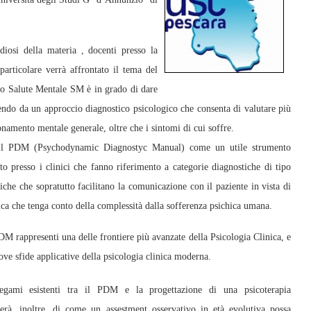
diosi della materia , docenti presso la
articolare verrà affrontato il tema del
nto Salute Mentale SM è in grado di dare
artendo da un approccio diagnostico psicologico che consenta di valutare più
onamento mentale generale, oltre che i sintomi di cui soffre.
a il PDM (Psychodynamic Diagnostyc Manual) come un utile strumento
to presso i clinici che fanno riferimento a categorie diagnostiche di tipo
che che sopratutto facilitano la comunicazione con il paziente in vista di
ica che tenga conto della complessità dalla sofferenza psichica umana.
DM rappresenti una delle frontiere più avanzate della Psicologia Clinica, e
ve sfide applicative della psicologia clinica moderna.
legami esistenti tra il PDM e la progettazione di una psicoterapia
terà, inoltre, di come un assestment osservativo in età evolutiva possa