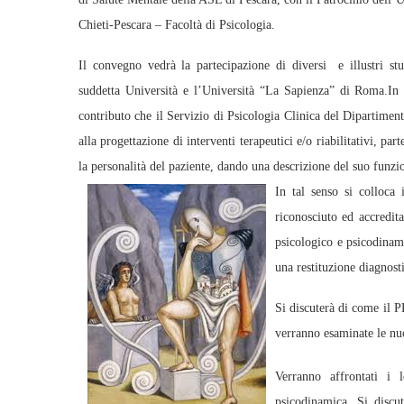
Chieti-Pescara – Facoltà di Psicologia.
Il convegno vedrà la partecipazione di diversi e illustri stu
suddetta Università e l’Università “La Sapienza” di Roma.In p
contributo che il Servizio di Psicologia Clinica del Dipartime
alla progettazione di interventi terapeutici e/o riabilitativi, p
la personalità del paziente, dando una descrizione del suo funzi
In tal senso si colloc
riconosciuto ed accredita
psicologico e psicodinami
una restituzione diagnost
Si discuterà di come il P
verranno esaminate le nuo
Verranno affrontati i 
psicodinamica. Si discu