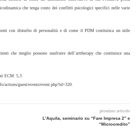
icodinamica che tenga conto dei conflitti psicologici specifici nelle varie
enti con disturbo di personalità e di come il PDM costituisca un utile
zienti che meglio possono usufruire dell’arttherapy che costituisce una
euti ECM: 5,3
/actions/guest/events/event.php?id=320.
prossimo articolo
L’Aquila, seminario su “Fare Impresa 2” e
“Microcredito”