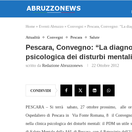
Home
»
Eventi Abruzzo
»
Convegni
»
Pescara, Convegno: “La diag
Attualità
Convegni
Pescara
Salute
Pescara, Convegno: “La diagnos
psicologica dei disturbi mental
scritto da
Redazione Abruzzonews
22 Ottobre 2012
CONDIVIDI
PESCARA – Si terrà sabato, 27 ottobre prossimo, alle ore
Ospedaliero di Pescara in Via Fonte Romana, 8 il Convegno 
nella clinica psicologica dei disturbi mentali: il PDM un utile
di Salute Mentale della ASL di Pescara, con il Patrocinio dell’