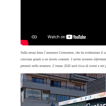
Sulla stessa linea l’assessore Cremonese, che ha evidenziato il sal
cresciuta grazie a un lavoro costante. I turisti avranno informa
presenti nella struttura. L’estate 2026 sarà ricca di eventi e n