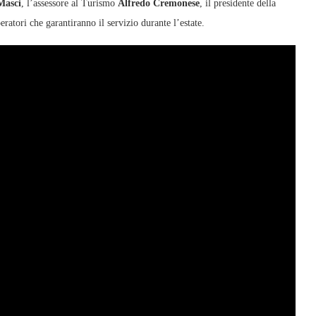
Masci
, l’assessore al Turismo
Alfredo Cremonese
, il presidente della
eratori che garantiranno il servizio durante l’estate.