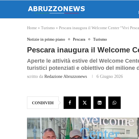
Home
»
Turismo
»
Pescara inaugura il Welcome Center “Vivi Pesc
Notizie in primo piano
Pescara
Turismo
Pescara inaugura il Welcome Ce
Aperte le attività estive del Welcome Cente
turistici potenziati e obiettivo del milio
scritto da
Redazione Abruzzonews
6 Giugno 2026
CONDIVIDI