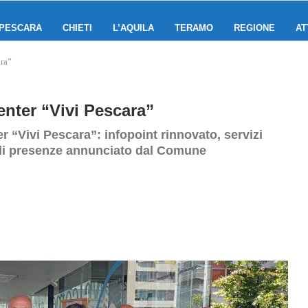
PESCARA
CHIETI
L’AQUILA
TERAMO
REGIONE
AT
ara”
nter “Vivi Pescara”
r “Vivi Pescara”: infopoint rinnovato, servizi
ne di presenze annunciato dal Comune