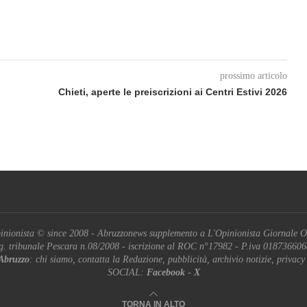
prossimo articolo
Chieti, aperte le preiscrizioni ai Centri Estivi 2026
inionista © since 2008 - Abruzzonews supplemento a L'Opinionista Giornale O
g. tribunale Pescara n.08/2008 - iscrizione al ROC n°17982 - P.iva 01873660
Abruzzo
: chi siamo, contatta la Redazione, pubblicità, archivio notizie, privacy
SOCIAL:
Facebook
-
X
TORNA IN ALTO