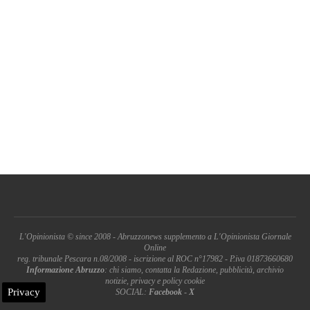
L'Opinionista © since 2008 - Abruzzonews supplemento a L'Opinionista Giornale
Online
reg. tribunale Pescara n.08/2008 - iscrizione al ROC n°17982 - P.iva 01873660680
Informazione Abruzzo
: chi siamo, contatta la Redazione, pubblicità, archivio
notizie, privacy e policy cookie
Privacy
SOCIAL:
Facebook
-
X