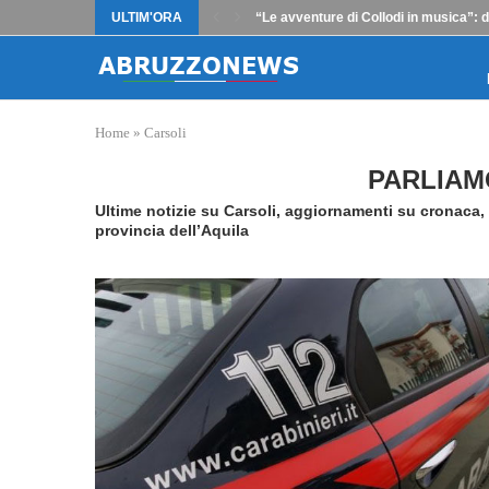
ULTIM'ORA
“Le avventure di Collodi in musica”: 
Home
»
Carsoli
PARLIAM
Ultime notizie su Carsoli, aggiornamenti su cronaca, 
provincia dell’Aquila