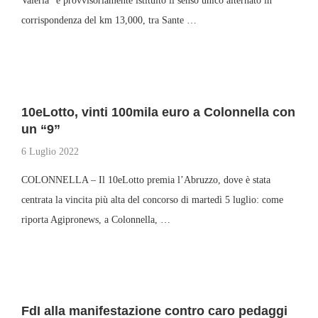
Valeria” è provvisoriamente istituito il senso unico alternato in
corrispondenza del km 13,000, tra Sante …
10eLotto, vinti 100mila euro a Colonnella con
un “9”
6 Luglio 2022
COLONNELLA – Il 10eLotto premia l’Abruzzo, dove è stata
centrata la vincita più alta del concorso di martedì 5 luglio: come
riporta Agipronews, a Colonnella, …
FdI alla manifestazione contro caro pedaggi