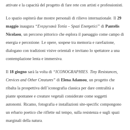
attivate e la capacità del progetto di fare rete con artisti e professionisti.
Lo spazio ospiterà due mostre personali di rilievo internazionale. Il
29
maggio
inaugura
“Ενεργειακά Τοπία – Spazi Energetici”
di
Pantelis
Nicolaou
, un percorso pittorico che esplora il paesaggio come campo di
energia e percezione. Le opere, sospese tra memoria e rarefazione,
dialogano con tradizioni visive orientali e invitano lo spettatore a una
contemplazione lenta e immersiva.
Il
18 giugno
sarà la volta di
“ICONOGRAPHIES. Tiny Resistances,
Crevices and Other Creatures”
di
Elena Adamou
, un progetto che
ribalta la prospettiva dell’iconografia classica per dare centralità a
piante spontanee e creature vegetali considerate come soggetti
autonomi. Ricamo, fotografia e installazioni site‑specific compongono
un erbario poetico che riflette sul tempo, sulla resistenza e sugli spazi
marginali della natura.