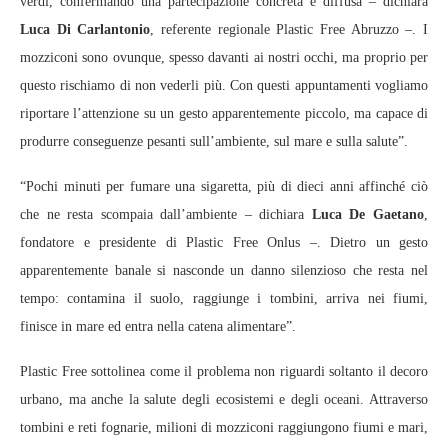
verdi, confermando una partecipazione concreta e diffusa – dichiara
Luca Di Carlantonio
, referente regionale Plastic Free Abruzzo –. I
mozziconi sono ovunque, spesso davanti ai nostri occhi, ma proprio per
questo rischiamo di non vederli più. Con questi appuntamenti vogliamo
riportare l’attenzione su un gesto apparentemente piccolo, ma capace di
produrre conseguenze pesanti sull’ambiente, sul mare e sulla salute”.
“Pochi minuti per fumare una sigaretta, più di dieci anni affinché ciò
che ne resta scompaia dall’ambiente – dichiara
Luca De Gaetano
,
fondatore e presidente di Plastic Free Onlus –. Dietro un gesto
apparentemente banale si nasconde un danno silenzioso che resta nel
tempo: contamina il suolo, raggiunge i tombini, arriva nei fiumi,
finisce in mare ed entra nella catena alimentare”.
Plastic Free sottolinea come il problema non riguardi soltanto il decoro
urbano, ma anche la salute degli ecosistemi e degli oceani. Attraverso
tombini e reti fognarie, milioni di mozziconi raggiungono fiumi e mari,