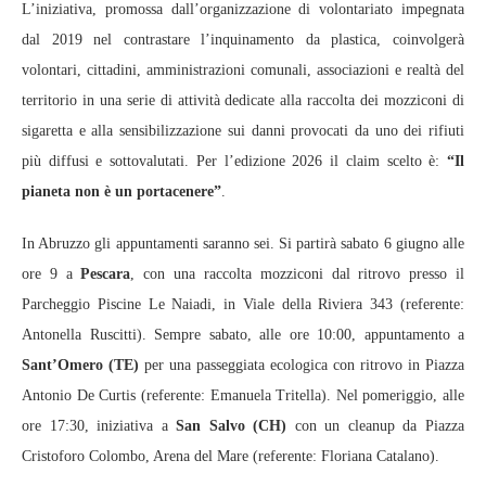
L’iniziativa, promossa dall’organizzazione di volontariato impegnata
dal 2019 nel contrastare l’inquinamento da plastica, coinvolgerà
volontari, cittadini, amministrazioni comunali, associazioni e realtà del
territorio in una serie di attività dedicate alla raccolta dei mozziconi di
sigaretta e alla sensibilizzazione sui danni provocati da uno dei rifiuti
più diffusi e sottovalutati. Per l’edizione 2026 il claim scelto è:
“Il
pianeta non è un portacenere”
.
In Abruzzo gli appuntamenti saranno sei. Si partirà sabato 6 giugno alle
ore 9 a
Pescara
, con una raccolta mozziconi dal ritrovo presso il
Parcheggio Piscine Le Naiadi, in Viale della Riviera 343 (referente:
Antonella Ruscitti). Sempre sabato, alle ore 10:00, appuntamento a
Sant’Omero (TE)
per una passeggiata ecologica con ritrovo in Piazza
Antonio De Curtis (referente: Emanuela Tritella). Nel pomeriggio, alle
ore 17:30, iniziativa a
San Salvo (CH)
con un cleanup da Piazza
Cristoforo Colombo, Arena del Mare (referente: Floriana Catalano).