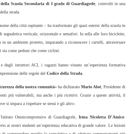
e della Scuola Secondaria di I grado di Guardiagrele
, coinvolti in una
della strada.
me della città ospitante – ha trasformato gli spazi esterni della scuola in
i segnaletica verticale, orizzontale e semafori. In sella alle loro biciclette,
o in un ambiente protetto, imparando a riconoscere i cartelli, attraversare
i sia come pedoni che come ciclisti.
 e degli istruttori ACI, i ragazzi hanno vissuto un’esperienza formativa
omprensione delle regole del
Codice della Strada
.
 sicurezza della nostra comunità
» ha dichiarato
Mario Aloè
, Presidente di
i più vulnerabili, ma anche i più ricettivi. Grazie a queste attività, il
ve si impara a rispettare se stessi e gli altri».
l’Istituto Omnicomprensivo di Guardiagrele,
Irma Nicoletta D’Amico
:
to ai nostri studenti un’esperienza educativa di grande valore. Le lezioni
zi di comprendere meglio la segnaletica e di adottare comportamenti più