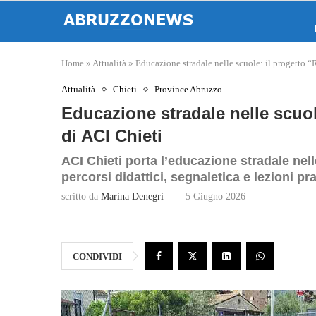
Home
»
Attualità
»
Educazione stradale nelle scuole: il progetto 
Attualità
Chieti
Province Abruzzo
Educazione stradale nelle scuo
di ACI Chieti
ACI Chieti porta l’educazione stradale ne
percorsi didattici, segnaletica e lezioni pr
scritto da
Marina Denegri
5 Giugno 2026
CONDIVIDI