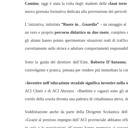
Comino
, oggi è stata la volta degli studenti delle
classi terz
nuova giornata formativa dedicata alla prevenzione dei pericoli 
L’iniziativa, intitolata
“Ruote in…Guardia”
– un omaggio al no
un vero e proprio
percorso didattico su due ruote
, completo d
gli alunni hanno potuto sperimentare situazioni reali di traffic
correttamente sulle strisce e adottare comportamenti responsabil
Sotto la guida del direttore dell’Ente,
Roberto D’Antuono
,
coinvolgente e pratica, pensata per rendere più immediata la c
«
Investire nell’educazione stradale significa investire nella
ACI Chieti e di ACI Abruzzo. «Bambini e ragazzi sono gli utent
cortile della scuola diventa una palestra di cittadinanza attiva, do
Soddisfazione anche da parte della Dirigente Scolastica del
«Grazie al prezioso impegno dell’ACI provinciale abbiamo offer
in aula e le esercitazioni all’aperto hanno permesso ai ragaz