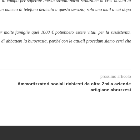
 in campo per superare questa straordinaria situazione di crisi dovuta al
un numero di telefono dedicato a questo servizio, solo una mail a cui dopo
 molte famiglie quei 1000 € potrebbero essere vitali per la sussistenza.
i abbattere la burocrazia, perché con le attuali procedure siamo certi che
prossimo articolo
Ammortizzatori sociali richiesti da oltre 2mila aziende
artigiane abruzzesi