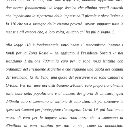
due norme fondamentali: la legge sismica che elimina quegli ostacoli
che impedivano la ripartenza delle imprese edili piccole e piccolissime e
la 116 che va a sostegno della estrema povertà, ovvero supporta tutte le
mense e gli empori che, a loro volta, aiutano chi ha più bisogno. S
ulla legge 118 è fondamentale sottolineare il meccanismo inerente i
fondi per la Zona Rossa –
ha aggiunto il Presidente Sospiri
-: noi
stanziamo 1 milione 700mmila euro per la zona rossa istituita con
ordinanza del Presidente Marsilio e che riguarda una quota dei comuni
del teramano, la Val Fino, una quota del pescarese e la zona Caldari a
Ortona. Per tali aree noi distribuiamo 240mila euro proporzionalmente
sulla base della popolazione e al numero dei giorni di chiusura, quei
240mila euro si sommano al milione di euro stanziati per sostenere le
spese dei Comuni per fronteggiare l’emergenza Covid-19, più 1milione e
mezzo di euro per le imprese della zona rossa che si sommano ai
40milioni di euro stanziati per tutti e che, come ha annunciato