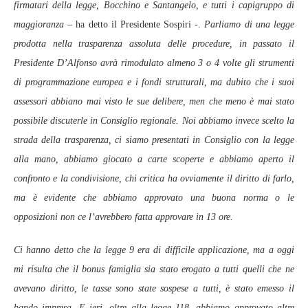
firmatari della legge, Bocchino e Santangelo, e tutti i capigruppo di
maggioranza –
ha detto il Presidente Sospiri -.
Parliamo di una legge
prodotta nella trasparenza assoluta delle procedure, in passato il
Presidente D’Alfonso avrà rimodulato almeno 3 o 4 volte gli strumenti
di programmazione europea e i fondi strutturali, ma dubito che i suoi
assessori abbiano mai visto le sue delibere, men che meno è mai stato
possibile discuterle in Consiglio regionale. Noi abbiamo invece scelto la
strada della trasparenza, ci siamo presentati in Consiglio con la legge
alla mano, abbiamo giocato a carte scoperte e abbiamo aperto il
confronto e la condivisione, chi critica ha ovviamente il diritto di farlo,
ma è evidente che abbiamo approvato una buona norma o le
opposizioni non ce l’avrebbero fatta approvare in 13 ore.
Ci hanno detto che la legge 9 era di difficile applicazione, ma a oggi
mi risulta che il bonus famiglia sia stato erogato a tutti quelli che ne
avevano diritto, le tasse sono state sospese a tutti, è stato emesso il
bando impresa. E ieri, oltre alla legge 118, abbiamo approvato altre