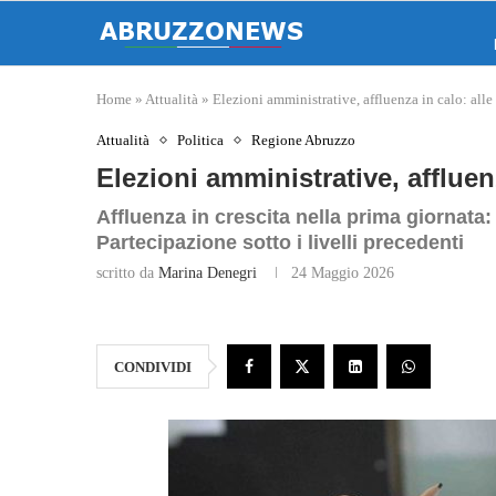
Home
»
Attualità
»
Elezioni amministrative, affluenza in calo: al
Attualità
Politica
Regione Abruzzo
Elezioni amministrative, affluen
Affluenza in crescita nella prima giornata
Partecipazione sotto i livelli precedenti
scritto da
Marina Denegri
24 Maggio 2026
CONDIVIDI