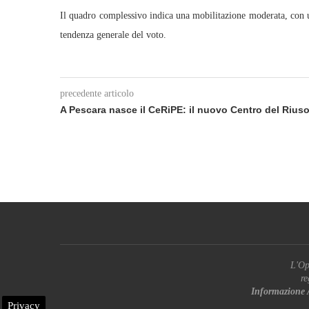
Il quadro complessivo indica una mobilitazione moderata, con un
tendenza generale del voto.
precedente articolo
A Pescara nasce il CeRiPE: il nuovo Centro del Rius
L'Op
re
Informazione 
Privacy