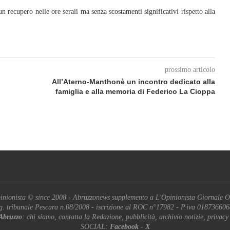
 recupero nelle ore serali ma senza scostamenti significativi rispetto alla
prossimo articolo
o
All’Aterno‑Manthonè un incontro dedicato alla
famiglia e alla memoria di Federico La Cioppa
inionista © since 2008 - Abruzzonews supplemento a L'Opinionista Giornale O
g. tribunale Pescara n.08/2008 - iscrizione al ROC n°17982 - P.iva 01873660
Abruzzo
: chi siamo, contatta la Redazione, pubblicità, archivio notizie, privacy
SOCIAL:
Facebook
-
X