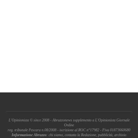
L'Opinionista © since 2008 - Abruzzonews supplemento a L'Opinionista Giornale
Online
reg. tribunale Pescara n.08/2008 - iscrizione al ROC n°17982 - P.iva 01873660680
Informazione Abruzzo
: chi siamo, contatta la Redazione, pubblicità, archivio