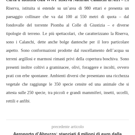
Riserva, istituita si estende su un’area di 980 ettari e presenta un
paesaggio collinare che va dai 100 ai 550 metri di quota – dal
fondovalle del torrente Piomba al Colle di Giustizia – e diverse
tipologie di terreno. Le più spettacolari, che caratterizzano la Riserva,
sono i Calanchi, dette anche bolge dantesche per il loro particolare
aspetto. Sono conformazioni prodotte dal ruscellamento dell’acqua su
terreni argillosi e marmosi rimasti privi della copertura boschiva. Sono
presenti inoltre coltivi a graminacee, olivi, foraggere e incolti, ovvero
prati con erbe spontanee. Ambienti diversi che presentano una ricchezza
vegetale che raggiunge le 350 specie censite ed una animale che si
attesta sulle 250 specie, tra piccoli e grandi mammiferi, insetti, uccelli,
rettili e anfibi.
precedente articolo
Aeroporto d’Abruzzo: stanziati 4 milioni di euro dalla