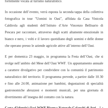
fortemente vocata al turismo naturalistico.
In occasione dell’evento, verrà esposta la seconda tappa della collettiva
fotografica in tour “Uomini in Oasi”, affidata da Casa Vinicola
Caldirola agli studenti dell’Istituto d’Arte Vincenzo Bellisario di
Pescara per raccontare, attraverso degli scatti altamente emozionale in
bianco e nero, i volti e il lavoro quotidiano degli uomini e delle donne
che operano presso le aziende agricole attive all’interno dell’Oasi.
E per domenica 23 maggio, in programma la Festa dell’Oasi, che si
svolge nell’ambito del Mese dell’Oasi WWF. Un appuntamento annuale
a carattere divulgativo per condividere con la comunità il patrimonio
naturalistico del territorio. Il programma prevede, a partire dalle 10.30
e fino alle 24.00, animazione per bambini, degustazioni di specialità
gastronomiche abruzzesi e momenti musicali, per una giornata di
divertimento all’insegna del contatto con la natura.
Carta d’identità Oasi WWF Riserva Naturale Calanchi di Atri –
La