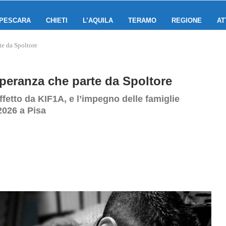
PESCARA
CHIETI
L’AQUILA
TERAMO
REGIONE
AT
te da Spoltore
 speranza che parte da Spoltore
ffetto da KIF1A, e l’impegno delle famiglie
2026 a Pisa