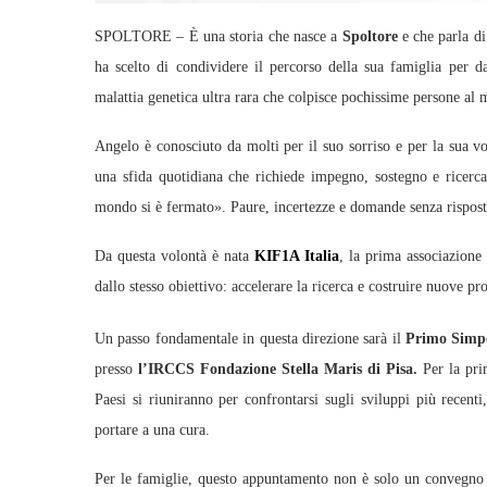
SPOLTORE – È una storia che nasce a
Spoltore
e che parla di
ha scelto di condividere il percorso della sua famiglia per 
malattia genetica ultra rara che colpisce pochissime persone al 
Angelo è conosciuto da molti per il suo sorriso e per la sua vo
una sfida quotidiana che richiede impegno, sostegno e ricerca 
mondo si è fermato». Paure, incertezze e domande senza risposta
Da questa volontà è nata
KIF1A Italia
, la prima associazione
dallo stesso obiettivo: accelerare la ricerca e costruire nuove p
Un passo fondamentale in questa direzione sarà il
Primo Simpo
presso
l’IRCCS Fondazione Stella Maris di Pisa.
Per la prim
Paesi si riuniranno per confrontarsi sugli sviluppi più recenti
portare a una cura.
Per le famiglie, questo appuntamento non è solo un convegno sc