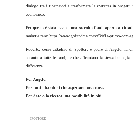
dialogo tra i ricercatori e trasformare la speranza in progett
economico.
Per questo è stata avviata una
raccolta fondi aperta a cittadi
malattie rare: https://www.gofundme.com/f/kif1a-primo-conve
Roberto, come cittadino di Spoltore e padre di Angelo, lanci
accanto a tutte le famiglie che affrontano la stessa battaglia
differenza.
Per Angelo.
Per tutti i bambini che aspettano una cura.
Per dare alla ricerca una possibilità in più.
SPOLTORE