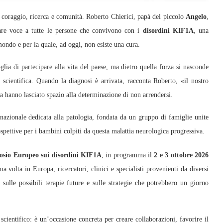
 coraggio, ricerca e comunità. Roberto Chierici, papà del piccolo
Angelo
,
dare voce a tutte le persone che convivono con i
disordini KIF1A
, una
mondo e per la quale, ad oggi, non esiste una cura.
glia di partecipare alla vita del paese, ma dietro quella forza si nasconde
scientifica. Quando la diagnosi è arrivata, racconta Roberto, «il nostro
 hanno lasciato spazio alla determinazione di non arrendersi.
 nazionale dedicata alla patologia, fondata da un gruppo di famiglie unite
rospettive per i bambini colpiti da questa malattia neurologica progressiva.
sio Europeo sui disordini KIF1A
, in programma il
2 e 3 ottobre 2026
a volta in Europa, ricercatori, clinici e specialisti provenienti da diversi
, sulle possibili terapie future e sulle strategie che potrebbero un giorno
ientifico: è un’occasione concreta per creare collaborazioni, favorire il