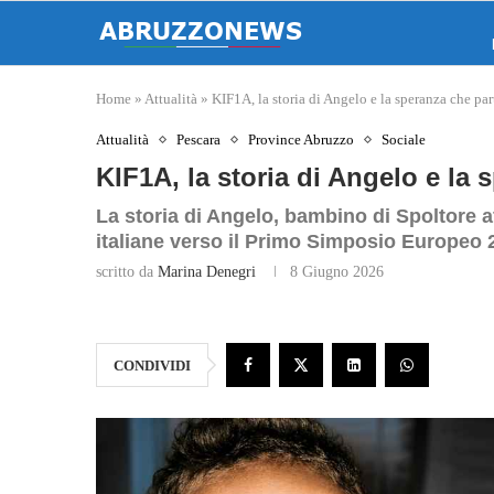
Home
»
Attualità
»
KIF1A, la storia di Angelo e la speranza che par
Attualità
Pescara
Province Abruzzo
Sociale
KIF1A, la storia di Angelo e la
La storia di Angelo, bambino di Spoltore a
italiane verso il Primo Simposio Europeo 
scritto da
Marina Denegri
8 Giugno 2026
CONDIVIDI