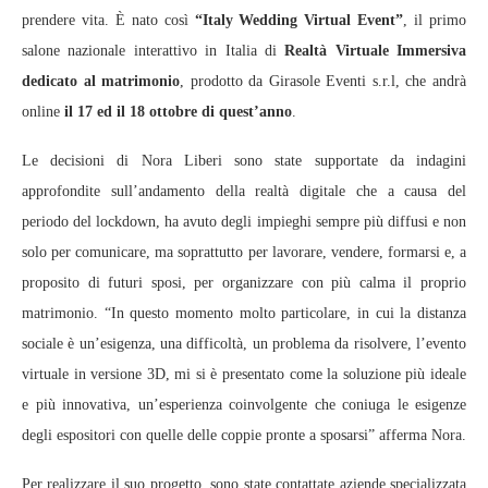
prendere vita. È nato così
“Italy Wedding Virtual Event”
, il primo
salone nazionale interattivo in Italia di
Realtà Virtuale Immersiva
dedicato al matrimonio
, prodotto da Girasole Eventi s.r.l, che andrà
online
il 17 ed il 18 ottobre di quest’anno
.
Le decisioni di Nora Liberi sono state supportate da indagini
approfondite sull’andamento della realtà digitale che a causa del
periodo del lockdown, ha avuto degli impieghi sempre più diffusi e non
solo per comunicare, ma soprattutto per lavorare, vendere, formarsi e, a
proposito di futuri sposi, per organizzare con più calma il proprio
matrimonio. “In questo momento molto particolare, in cui la distanza
sociale è un’esigenza, una difficoltà, un problema da risolvere, l’evento
virtuale in versione 3D, mi si è presentato come la soluzione più ideale
e più innovativa, un’esperienza coinvolgente che coniuga le esigenze
degli espositori con quelle delle coppie pronte a sposarsi” afferma Nora.
Per realizzare il suo progetto, sono state contattate aziende specializzata