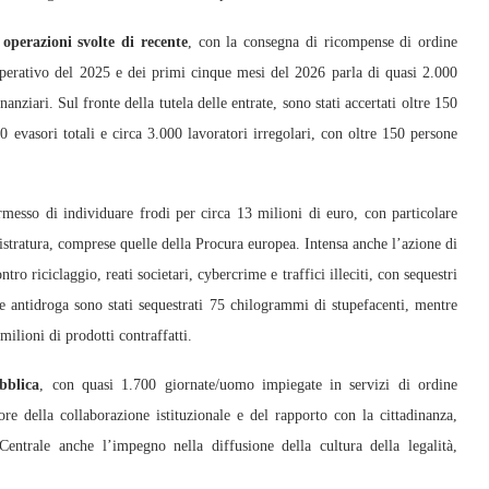
operazioni svolte di recente
, con la consegna di ricompense di ordine
o operativo del 2025 e dei primi cinque mesi del 2026 parla di quasi 2.000
anziari. Sul fronte della tutela delle entrate, sono stati accertati oltre 150
0 evasori totali e circa 3.000 lavoratori irregolari, con oltre 150 persone
rmesso di individuare frodi per circa 13 milioni di euro, con particolare
istratura, comprese quelle della Procura europea. Intensa anche l’azione di
ro riciclaggio, reati societari, cybercrime e traffici illeciti, con sequestri
re antidroga sono stati sequestrati 75 chilogrammi di stupefacenti, mentre
 milioni di prodotti contraffatti.
bblica
, con quasi 1.700 giornate/uomo impiegate in servizi di ordine
lore della collaborazione istituzionale e del rapporto con la cittadinanza,
Centrale anche l’impegno nella diffusione della cultura della legalità,