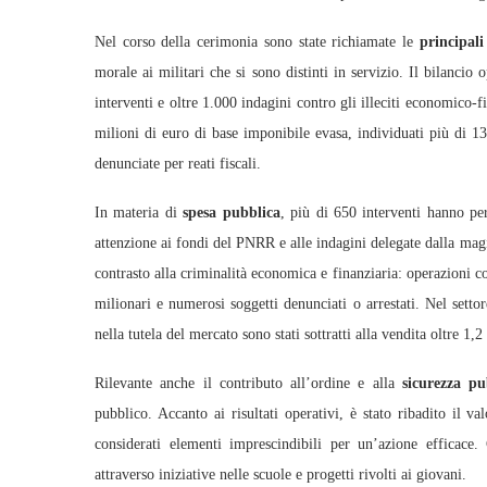
Nel corso della cerimonia sono state richiamate le
principali 
morale ai militari che si sono distinti in servizio. Il bilanci
interventi e oltre 1.000 indagini contro gli illeciti economico-fin
milioni di euro di base imponibile evasa, individuati più di 13
denunciate per reati fiscali.
In materia di
spesa pubblica
, più di 650 interventi hanno pe
attenzione ai fondi del PNRR e alle indagini delegate dalla mag
contrasto alla criminalità economica e finanziaria: operazioni cont
milionari e numerosi soggetti denunciati o arrestati. Nel setto
nella tutela del mercato sono stati sottratti alla vendita oltre 1,2
Rilevante anche il contributo all’ordine e alla
sicurezza pu
pubblico. Accanto ai risultati operativi, è stato ribadito il va
considerati elementi imprescindibili per un’azione efficace. 
attraverso iniziative nelle scuole e progetti rivolti ai giovani.