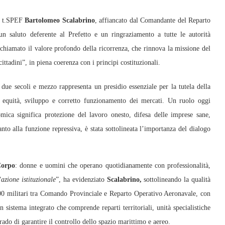
l. t.SPEF
Bartolomeo Scalabrino
, affiancato dal Comandante del Reparto
un saluto deferente al Prefetto e un ringraziamento a tutte le autorità
chiamato il valore profondo della ricorrenza, che rinnova la missione del
cittadini”, in piena coerenza con i principi costituzionali.
 due secoli e mezzo rappresenta un presidio essenziale per la tutela della
e equità, sviluppo e corretto funzionamento dei mercati. Un ruolo oggi
mica significa protezione del lavoro onesto, difesa delle imprese sane,
anto alla funzione repressiva, è stata sottolineata l’importanza del dialogo
Corpo
: donne e uomini che operano quotidianamente con professionalità,
azione istituzionale
”, ha evidenziato
Scalabrino,
sottolineando la qualità
400 militari tra Comando Provinciale e Reparto Operativo Aeronavale, con
 sistema integrato che comprende reparti territoriali, unità specialistiche
ado di garantire il controllo dello spazio marittimo e aereo.