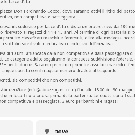
 le fasce d’età.
n piazza Don Ferdinando Cocco, dove saranno attivi il ritiro dei pettor
petitiva, non competitiva e passeggiata.
 giovanili, suddivise per fasce d’età e distanze progressive: dai 100 met
o riservato ai ragazzi di 14 e 15 anni. Al termine di ogni batteria si 
 primi tre classificati maschili e femminili, oltre alla medaglia ricord
 a sottolineare il valore educativo e inclusivo dell’iniziativa.
iva di 10 km, affiancata dalla non competitiva e dalla passeggiata di
. Le categorie adulte seguiranno la consueta suddivisione federale
+ per le donne. Saranno premiati i primi tre assoluti maschili e femm
e cinque società con il maggior numero di atleti al traguardo.
iscritti, sia competitivi che non competitivi.
le AbruzzoGare (info@abruzzogare.com) fino alle 13:00 del 30 maggio
i anche in loco fino a un’ora prima della partenza. Le quote sono fissa
 non competitiva e passeggiata, 3 euro per bambini e ragazzi.
Dove