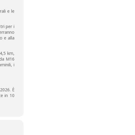
ali e le
ri per i
terranno
o e alla
 4,5 km,
, da M16
inili, i
 2026. È
te in 10