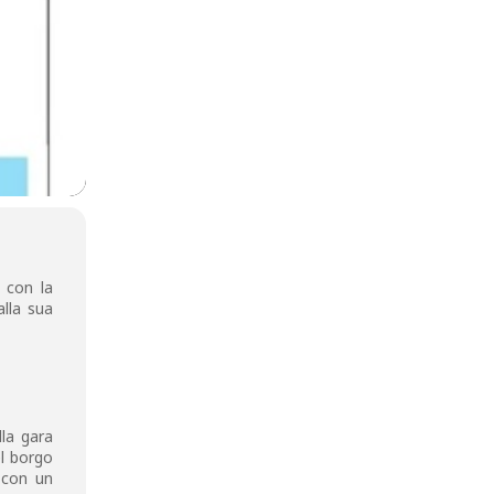
o con la
lla sua
la gara
l borgo
 con un