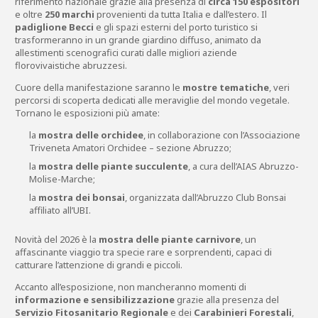
riferimento nazionale grazie alla presenza di
circa 150 espositori
e oltre
250 marchi
provenienti da tutta Italia e dall’estero. Il
padiglione Becci
e gli spazi esterni del porto turistico si
trasformeranno in un grande giardino diffuso, animato da
allestimenti scenografici curati dalle migliori aziende
florovivaistiche abruzzesi.
Cuore della manifestazione saranno le
mostre tematiche
, veri
percorsi di scoperta dedicati alle meraviglie del mondo vegetale.
Tornano le esposizioni più amate:
la
mostra delle orchidee
, in collaborazione con l’Associazione
Triveneta Amatori Orchidee – sezione Abruzzo;
la
mostra delle piante succulente
, a cura dell’AIAS Abruzzo-
Molise-Marche;
la
mostra dei bonsai
, organizzata dall’Abruzzo Club Bonsai
affiliato all’UBI.
Novità del 2026 è la
mostra delle piante carnivore
, un
affascinante viaggio tra specie rare e sorprendenti, capaci di
catturare l’attenzione di grandi e piccoli.
Accanto all’esposizione, non mancheranno momenti di
informazione e sensibilizzazione
grazie alla presenza del
Servizio Fitosanitario Regionale
e dei
Carabinieri Forestali
,