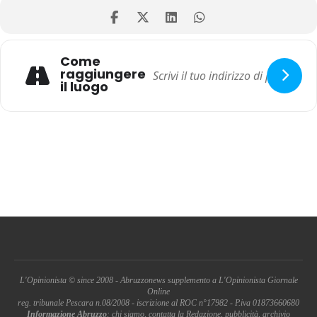
Come
raggiungere
il luogo
L'Opinionista © since 2008 - Abruzzonews supplemento a L'Opinionista Giornale
Online
reg. tribunale Pescara n.08/2008 - iscrizione al ROC n°17982 - P.iva 01873660680
Informazione Abruzzo
: chi siamo, contatta la Redazione, pubblicità, archivio