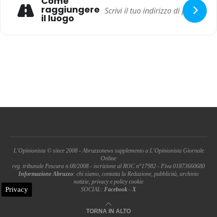
Come
raggiungere
il luogo
L'Opinionista © since 2008 - Abruzzonews supplemento a L'Opinionista Giornale
Online
reg. tribunale Pescara n.08/2008 - iscrizione al ROC n°17982 - P.iva 01873660680
Informazione Abruzzo
: chi siamo, contatta la Redazione, pubblicità, archivio
notizie, privacy e policy cookie
Privacy
SOCIAL:
Facebook
-
X
TORNA IN ALTO