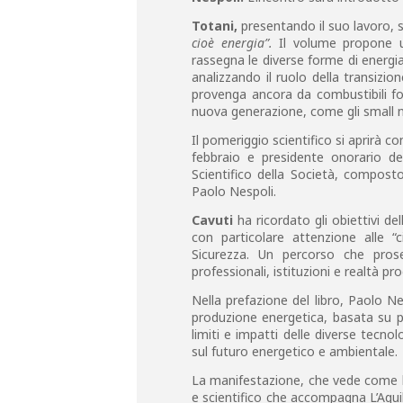
Totani,
presentando il suo lavoro, 
cioè energia”.
Il volume propone un
rassegna le diverse forme di energi
analizzando il ruolo della transizio
provenga ancora da combustibili foss
nuova generazione, come gli small nu
Il pomeriggio scientifico si aprirà c
febbraio e presidente onorario de
Scientifico della Società, compos
Paolo Nespoli.
Cavuti
ha ricordato gli obiettivi del
con particolare attenzione alle “c
Sicurezza. Un percorso che proseg
professionali, istituzioni e realtà pro
Nella prefazione del libro, Paolo Nes
produzione energetica, basata su pa
limiti e impatti delle diverse tecno
sul futuro energetico e ambientale.
La manifestazione, che vede come bro
e scientifico che accompagna L’Aquil