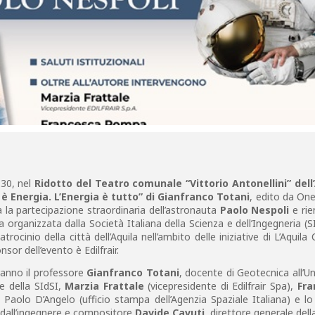
.30, nel
Ridotto del Teatro comunale “Vittorio Antonellini” dell
è Energia. L’Energia è tutto” di Gianfranco Totani
, edito da On
à la partecipazione straordinaria dell’astronauta
Paolo Nespoli
e rie
 organizzata dalla Società Italiana della Scienza e dell’Ingegneria (SI
ocinio della città dell’Aquila nell’ambito delle iniziative di L’Aquila 
sor dell’evento è Edilfrair.
ranno il professore
Gianfranco Totani
, docente di Geotecnica all’Un
re della SIdSI,
Marzia Frattale
(vicepresidente di Edilfrair Spa),
Fra
Paolo D’Angelo (ufficio stampa dell’Agenzia Spaziale Italiana) e l
 dall’ingegnere e compositore
Davide Cavuti,
direttore generale della