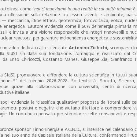
sottolinea come “
noi ci muoviamo in una realtà la cui unità minima è 
a riflessione sulla relazione tra esseri viventi e ambiente, pass
a — meccanica, idroelettrica, geotermica, fotovoltaica, eolica, nucl
ne energetica. L’autore evidenzia come il 60% dell’energia primaria 
ili e invita a una visione responsabile che integri rinnovabili e nuc
clear reactors, per garantire indipendenza energetica e sostenibilità
on un video dedicato allo scienziato
Antonino Zichichi,
scomparso lo
lla SIdSI sin dalla sua fondazione. L’omaggio è realizzato dal C
to da Enzo Chiricozzi, Costanzo Manes, Giuseppe Zia, Gianfranco T
la SIdSI: promuovere e diffondere la cultura scientifica in tutti i suo
inque S” del triennio 2026‑2028: Sostenibilità, Società, Scienza, 
ue grazie alla collaborazione con università, centri di ricerca,
duttive italiane.
poli evidenzia la “classifica qualitativa” proposta da Totani sulle cen
rametri positivi e negativi che aiutano il lettore a comprendere v
logie. Un contributo pensato per stimolare scelte consapevoli e resp
nze sponsor Tirino Energia e A.C.N.D., si inserisce nel calendario c
a nel suo anno da Capitale Italiana della Cultura, confermando il ruo