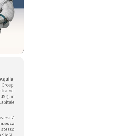
’Aquila
,
e Group.
ntra nel
dSI), in
Capitale
iversità
ncesca
o stesso
 SIdSI.