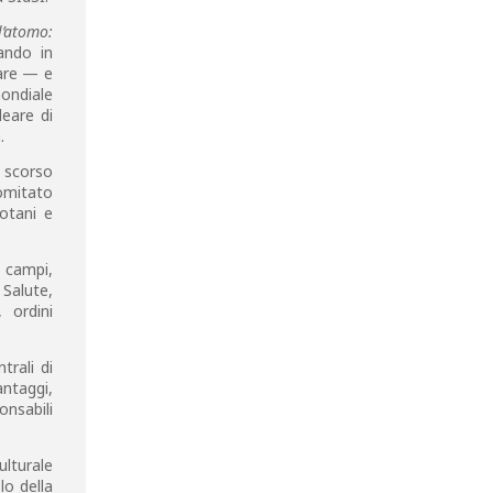
l’atomo:
ando in
eare — e
mondiale
leare di
.
 scorso
omitato
otani e
i campi,
Salute,
 ordini
trali di
antaggi,
onsabili
ulturale
lo della