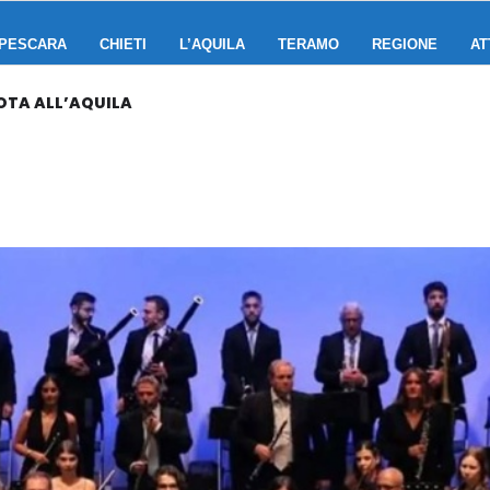
PESCARA
CHIETI
L’AQUILA
TERAMO
REGIONE
AT
OTA ALL’AQUILA