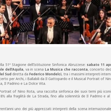
la 51ª Stagione dell’Istituzione Sinfonica Abruzzese:
sabato 11 apr
e dell’Aquila
, va in scena
La Musica che racconta
, concerto de
del Sud
diretta da
Federico Mondelci
, tra i massimi interpreti intern
rto per Archi, i Ballabili da Il Gattopardo e il Musical Portrait of Ni
, Il Padrino e La Dolce Vita.
 Portrait of Nino Rota, una raccolta sinfonica dei suoi temi più iconic
 alla fragilità de La Strada, fino alla solennità de Il Padrino e al
’anni uno dei più apprezzati interpreti della scena internazionale