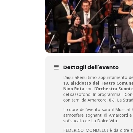
Dettagli dell'evento
L’aquilaPenultimo appuntamento del
18, al
Ridotto del Teatro Comunal
Nino Rota
con l
’Orchestra Suoni 
del sassofono. In programma il Conce
con temi da Amarcord, 8½, La Strada
Il cuore dell’evento sarà il Musical
atmosfere sognanti di Amarcord e 8½
sofisticato de La Dolce Vita.
FEDERICO MONDELCI è da oltre trent