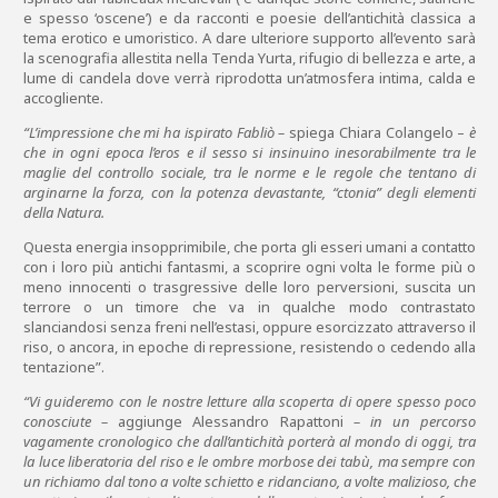
e spesso ‘oscene’) e da racconti e poesie dell’antichità classica a
tema erotico e umoristico. A dare ulteriore supporto all’evento sarà
la scenografia allestita nella Tenda Yurta, rifugio di bellezza e arte, a
lume di candela dove verrà riprodotta un’atmosfera intima, calda e
accogliente.
“L’impressione che mi ha ispirato Fabliò –
spiega Chiara Colangelo –
è
che in ogni epoca l’eros e il sesso si insinuino inesorabilmente tra le
maglie del controllo sociale, tra le norme e le regole che tentano di
arginarne la forza, con la potenza devastante, “ctonia” degli elementi
della Natura.
Questa energia insopprimibile, che porta gli esseri umani a contatto
con i loro più antichi fantasmi, a scoprire ogni volta le forme più o
meno innocenti o trasgressive delle loro perversioni, suscita un
terrore o un timore che va in qualche modo contrastato
slanciandosi senza freni nell’estasi, oppure esorcizzato attraverso il
riso, o ancora, in epoche di repressione, resistendo o cedendo alla
tentazione”.
“Vi guideremo con le nostre letture alla scoperta di opere spesso poco
conosciute –
aggiunge Alessandro Rapattoni
– in un percorso
vagamente cronologico che dall’antichità porterà al mondo di oggi, tra
la luce liberatoria del riso e le ombre morbose dei tabù, ma sempre con
un richiamo dal tono a volte schietto e ridanciano, a volte malizioso, che