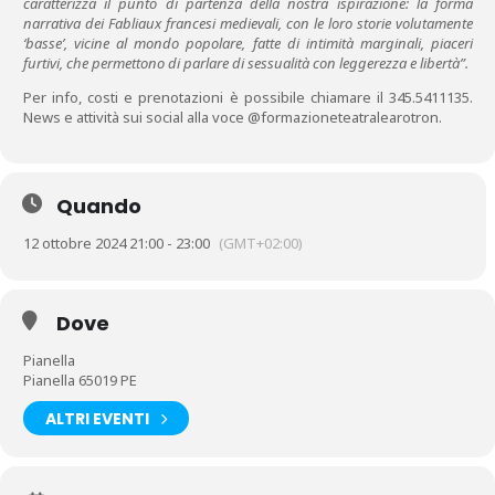
caratterizza il punto di partenza della nostra ispirazione: la forma
narrativa dei Fabliaux francesi medievali, con le loro storie volutamente
‘basse’, vicine al mondo popolare, fatte di intimità marginali, piaceri
furtivi, che permettono di parlare di sessualità con leggerezza e libertà”.
Per info, costi e prenotazioni è possibile chiamare il 345.5411135.
News e attività sui social alla voce @formazioneteatralearotron.
Quando
12 ottobre 2024 21:00 - 23:00
(GMT+02:00)
Dove
Pianella
Pianella 65019 PE
ALTRI EVENTI