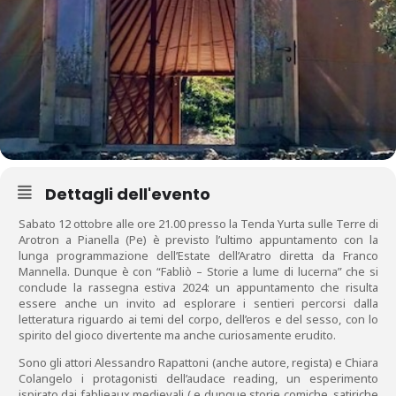
Dettagli dell'evento
Sabato 12 ottobre alle ore 21.00 presso la Tenda Yurta sulle Terre di
Arotron a Pianella (Pe) è previsto l’ultimo appuntamento con la
lunga programmazione dell’Estate dell’Aratro diretta da Franco
Mannella. Dunque è con “Fabliò – Storie a lume di lucerna” che si
conclude la rassegna estiva 2024: un appuntamento che risulta
essere anche un invito ad esplorare i sentieri percorsi dalla
letteratura riguardo ai temi del corpo, dell’eros e del sesso, con lo
spirito del gioco divertente ma anche curiosamente erudito.
Sono gli attori Alessandro Rapattoni (anche autore, regista) e Chiara
Colangelo i protagonisti dell’audace reading, un esperimento
ispirato dai fablieaux medievali ( e dunque storie comiche, satiriche