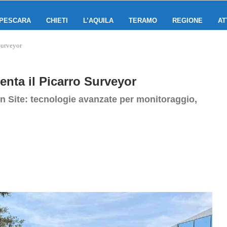
PESCARA
CHIETI
L’AQUILA
TERAMO
REGIONE
AT
 Surveyor
senta il Picarro Surveyor
 On Site: tecnologie avanzate per monitoraggio,