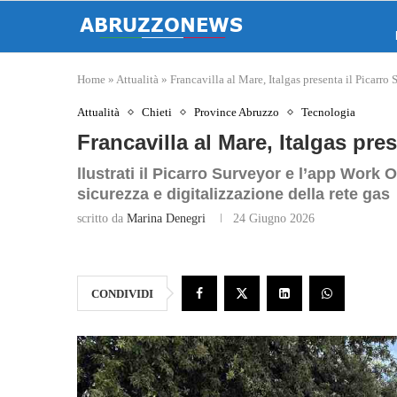
Home
»
Attualità
»
Francavilla al Mare, Italgas presenta il Picarro
Attualità
Chieti
Province Abruzzo
Tecnologia
Francavilla al Mare, Italgas pre
llustrati il Picarro Surveyor e l’app Work
sicurezza e digitalizzazione della rete gas
scritto da
Marina Denegri
24 Giugno 2026
CONDIVIDI