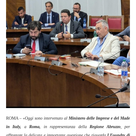
ROMA – «
Oggi sono intervenuto al
Ministero delle Imprese e del Made
in Italy,
a
Roma,
in rappresentanza della
Regione Abruzzo
, per
affrontare la delicata e importante questione che riguarda
LFoundry di