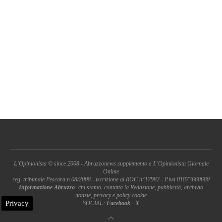
L'Opinionista © since 2008 - Abruzzonews supplemento a L'Opinionista Giornale
Online
reg. tribunale Pescara n.08/2008 - iscrizione al ROC n°17982 - P.iva 01873660680
Informazione Abruzzo
: chi siamo, contatta la Redazione, pubblicità, archivio
notizie, privacy e policy cookie
Privacy
SOCIAL:
Facebook
-
X