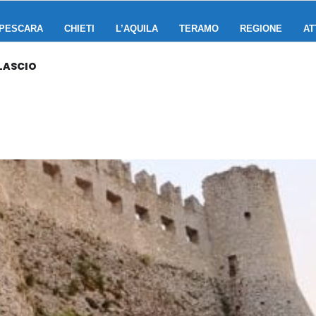
PESCARA
CHIETI
L’AQUILA
TERAMO
REGIONE
AT
LASCIO