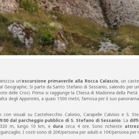
nizzza un’
escursione primaverile alla Rocca Calascio
, un castel
nal Geographic. Si parte da Santo Stefano di Sessanio, salendo per un
e delle Croci. Prima si raggiunge la Chiesa di Madonna della Pietà 
 alta degli Appennini, a quasi 1500 metri, famosa per il suo panorama 
 con visuali su Castelvecchio Calvisio, Carapelle Calvisio e S. St
 9:00 dal parcheggio pubblico di S. Stefano di Sessanio
. La
diffi
 320 m, lungo 10 km, e
dura
circa 4 ore. Sono richieste
attre
uinzaglio. I costi sono di 20€/persona per adulti e 10€/persona per r