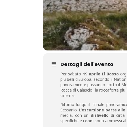
Dettagli dell'evento
Per sabato
19 aprile Il Bosso
orga
più belli d’Europa, secondo il Natio
panoramico e passando sotto il Mont
Rocca di Calascio, la roccaforte più
cinema.
Ritorno lungo il crinale panoramico
Sessanio.
L’escursione parte alle
media, con un
dislivello
di circa
specifiche e i
cani
sono ammessi al g