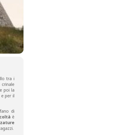
lo tra i
 crinale
e poi la
e per il
efano di
coltà
è
zzature
agazzi.