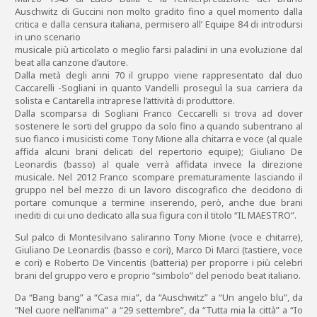
Auschwitz di Guccini non molto gradito fino a quel momento dalla
critica e dalla censura italiana, permisero all’ Equipe 84 di introdursi
in uno scenario
musicale più articolato o meglio farsi paladini in una evoluzione dal
beat alla canzone d’autore.
Dalla metà degli anni 70 il gruppo viene rappresentato dal duo
Caccarelli -Sogliani in quanto Vandelli proseguì la sua carriera da
solista e Cantarella intraprese l’attività di produttore.
Dalla scomparsa di Sogliani Franco Ceccarelli si trova ad dover
sostenere le sorti del gruppo da solo fino a quando subentrano al
suo fianco i musicisti come Tony Mione alla chitarra e voce (al quale
affida alcuni brani delicati del repertorio equipe); Giuliano De
Leonardis (basso) al quale verrà affidata invece la direzione
musicale. Nel 2012 Franco scompare prematuramente lasciando il
gruppo nel bel mezzo di un lavoro discografico che decidono di
portare comunque a termine inserendo, però, anche due brani
inediti di cui uno dedicato alla sua figura con il titolo “IL MAESTRO”.
Sul palco di Montesilvano saliranno Tony Mione (voce e chitarre),
Giuliano De Leonardis (basso e cori), Marco Di Marci (tastiere, voce
e cori) e Roberto De Vincentis (batteria) per proporre i più celebri
brani del gruppo vero e proprio “simbolo” del periodo beat italiano.
Da “Bang bang” a “Casa mia”, da “Auschwitz” a “Un angelo blu”, da
“Nel cuore nell’anima” a “29 settembre”, da “Tutta mia la città” a “Io