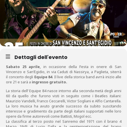
Dettagli dell'evento
Sabato 25 aprile,
in occasione della Festa in onere di San
Vincenzo e San’Egidio, in via Caduti di Nassirya, a Paglieta, siterrà
il concerto degli
Equipe 84
. Il live della storica band avrrà inizio alle
ore 21 e sarà a
ingresso gratuito.
La storia dell’ Equipe 84 nasce intorno alla seconda metà degli anni
60 da quello che furono visti in seguito come i Beatles italiani:
Maurizio Vandelli, Franco Ceccarelli, Victor Sogliani e Alfio Cantarella.
La loro musica ha avuto grande successo da subito suscitando
interesse e gradimento da parte degli italiani supportati nelle loro
opere da firme autorevoli come Battisti, Mogol ecc.
La classifica al terzo posto nel Sanremo del 1971 con il brano 4
Marzo 1943 di Lucio Dalla e la reinterpretazione del brano