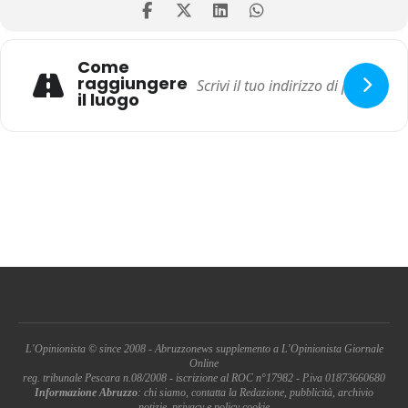
Come
raggiungere
il luogo
L'Opinionista © since 2008 - Abruzzonews supplemento a L'Opinionista Giornale
Online
reg. tribunale Pescara n.08/2008 - iscrizione al ROC n°17982 - P.iva 01873660680
Informazione Abruzzo
: chi siamo, contatta la Redazione, pubblicità, archivio
notizie, privacy e policy cookie